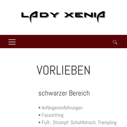
Suchen
nach:
VORLIEBEN
schwarzer Bereich
• Anfängereinführungen
• Facesitting
• Fuß-, Strumpf- Schuhfetisch, Trampling