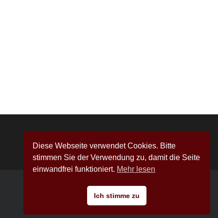
Kontakt
Links
Impressum
Diese Webseite verwendet Cookies. Bitte
Datenschutzerklärung
stimmen Sie der Verwendung zu, damit die Seite
einwandfrei funktioniert.
Mehr lesen
Ich stimme zu
Copyright 2026 Lady Xenia | All Rights Reserved | Powered by
Domina Werbung